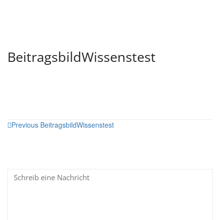
BeitragsbildWissenstest
Beitragsnavigation
Previous
BeitragsbildWissenstest