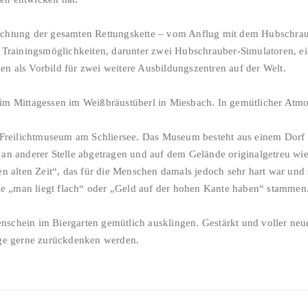
chtung der gesamten Rettungskette – vom Anflug mit dem Hubschraube
e Trainingsmöglichkeiten, darunter zwei Hubschrauber-Simulatoren, e
hen als Vorbild für zwei weitere Ausbildungszentren auf der Welt.
eim Mittagessen im Weißbräustüberl in Miesbach. In gemütlicher Atm
reilichtmuseum am Schliersee. Das Museum besteht aus einem Dorf m
 an anderer Stelle abgetragen und auf dem Gelände originalgetreu wi
ten alten Zeit“, das für die Menschen damals jedoch sehr hart war un
e „man liegt flach“ oder „Geld auf der hohen Kante haben“ stammen
schein im Biergarten gemütlich ausklingen. Gestärkt und voller neuer
nge gerne zurückdenken werden.