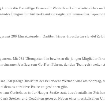
onnte die Freiwillige Feuerwehr Westach auf ein arbeitsreiches und 
rendes Ereignis für Aufmerksamkeit sorgte: ein brennender Papiercon
gesamt 288 Einsatzstunden. Darüber hinaus investierten sie viel Zeit
gement. Mit 281 Übungsstunden bewiesen die jungen Mitglieder ihren
emeinsamer Ausflug zum Go-Kart-Fahren, der den Teamgeist weiter st
: Das 150-jährige Jubiläum der Feuerwehr Westach wird am Sonntag, d
ei dem es attraktive Preise zu gewinnen gibt.
st am Gerätehaus in der Haager Straße statt, das ebenfalls im Zeiche
 wird mit Speisen und Getränken gesorgt. Neben einer musikalischen 