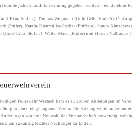
Ort konnte jedoch rasch Entwarnung gegeben werden – ein defekter R
(Gold-Blau, Stufe 4), Thomas Wegmaier (Gold-Grün, Stufe 5), Christo
 (Prüfer), Natalie Kienmüller-Stadler (Prüferin), Simon Klutschewski 
r (Gold-Grün, Stufe 5), Walter Maier (Prüfer) und Florian Nußrainer
euerwehrverein
eiwilligen Feuerwehr Westach kam es zu großen Änderungen im Verei
dlung in einen eingetragenen Verein. Die Satzung wurde unter ande
 Änderungen war eine Neuwahl der Vorstandschaft notwendig, welche
ert, um zukünftig leichter Nachfolger zu finden.